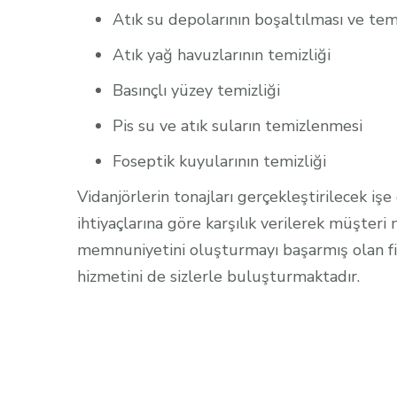
Atık su depolarının boşaltılması ve temi
Atık yağ havuzlarının temizliği
Basınçlı yüzey temizliği
Pis su ve atık suların temizlenmesi
Hizmetler
Hizmetler
Vidanjor Hizmeti
Kuka ve Kombi
Foseptik kuyularının temizliği
Vidanjörlerin tonajları gerçekleştirilecek iş
ihtiyaçlarına göre karşılık verilerek müşte
memnuniyetini oluşturmayı başarmış olan firm
hizmetini de sizlerle buluşturmaktadır.