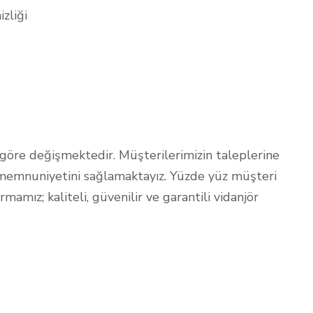
zliği
Hizmetler
ne Hizmeti
Vindanjor Kiralama
e göre değişmektedir. Müşterilerimizin taleplerine
ri memnuniyetini sağlamaktayız. Yüzde yüz müşteri
amız; kaliteli, güvenilir ve garantili vidanjör